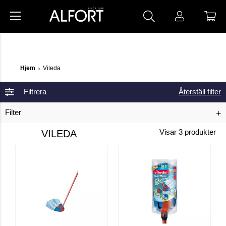
Hjem
Vileda
>
Filtrera
Återställ filter
Filter
VILEDA
Visar
3
produkter