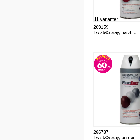
11 varianter
289159
Twist&Spray, halvblank glansgrad 25-30
286787
Twist&Spray, primer