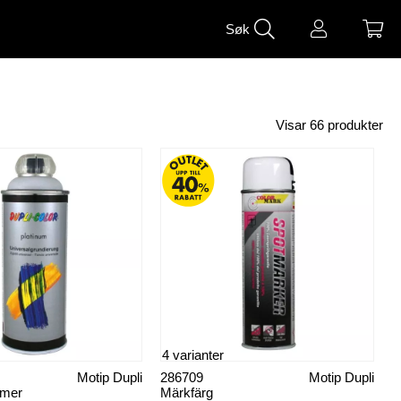
Søk
Visar
66
produkter
4 varianter
Motip Dupli
286709
Motip Dupli
imer
Märkfärg