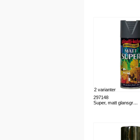
2 varianter
297148
Super, matt glansgrad max 10