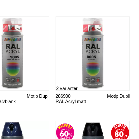
2 varianter
Motip Dupli
286900
Motip Dupli
alvblank
RAL Acryl matt