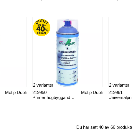
2 varianter
2 varianter
Motip Dupli
219950
Motip Dupli
219961
Primer högbyggande 1K
Universalpr
Du har sett 40 av 66 produkt