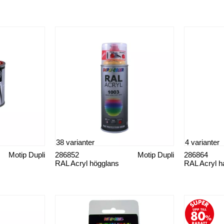
38 varianter
4 varianter
Motip Dupli
286852
Motip Dupli
286864
RAL Acryl högglans
RAL Acryl h