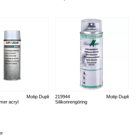
Motip Dupli
219944
Motip Dupli
imer acryl
Silikonrengöring
er