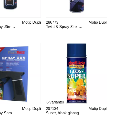
Motip Dupli
286773
Motip Dupli
Twist & Spray Järnspisfärg
Twist & Spray Zink Primer Protect
6 varianter
Motip Dupli
297134
Motip Dupli
Twist & Spray Sprayhandtag
Super, blank glansgrad 80+