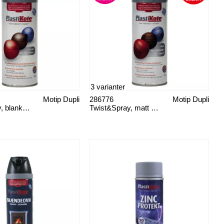
3 varianter
Motip Dupli
286776
Motip Dupli
Twist&Spray, blank glansgrad 80+
Twist&Spray, matt glansgrad maks. 10