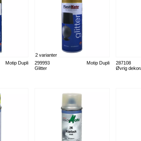
2 varianter
Motip Dupli
299993
Motip Dupli
287108
Glitter
Øvrig dekora