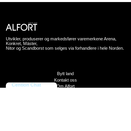
Utvikler, produserer og markedsfører varemerkene Arena,
Konkret, Mäster,
Nitor og Scandborst som selges via forhandlere i hele Norden.
Bytt land
Kontakt oss
Cention Chat
Om Alfort
Press
Policy
Varemerker
Bildebank
Alfort AB, Tel 08-704 45 00 Box 110 43, 161 11 Bromma,