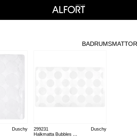
BADRUMSMATTO
Duschy
299231
Duschy
Halkmatta Bubbles svart