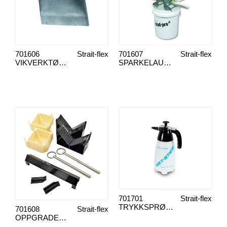
701606
Strait-flex
701607
Strait-flex
VIKVERKTØY HJØRNEBESKYTTELSE FOLDER
SPARKELAUTOMAT MUD-PRO
701701
Strait-flex
TRYKKSPRØYTE MPS 1,5 L
701608
Strait-flex
OPPGRADERINGSSETT MUD-PRO