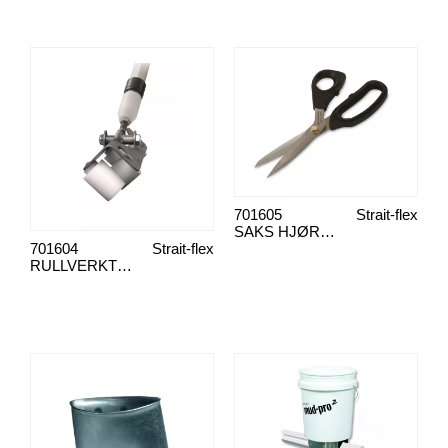
701605
Strait-flex
SAKS HJØRNEBESKYTTELSE
701604
Strait-flex
RULLVERKTØY HJØRNEBESKYTTELSE INDRE HJØRNE ISR