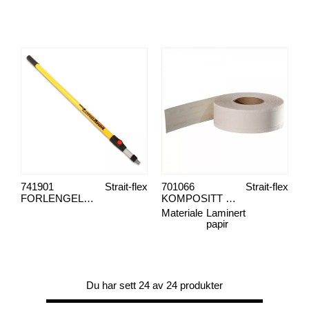
741901
Strait-flex
701066
Strait-flex
FORLENGELSESSKAFT MR LONGARM EP
KOMPOSITT STRIP BUTTE-TAPE
Materiale
Laminert
papir
Du har sett 24 av 24 produkter