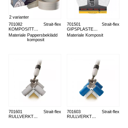
2 varianter
701082
Strait-flex
701501
Strait-flex
KOMPOSITTREMSE MID-FLEX 300
GIPSPLASTER ULTRA-PATCH 2-PACK
Materiale
Pappersbeklädd
Materiale
Komposit
komposit
701601
Strait-flex
701603
Strait-flex
RULLVERKTØY HJØRNEBESKYTTELSE YTTERHJØRNE BSR
RULLVERKTØY HJØRNEBESKYTTELSE YTTERHJØRNE WSR