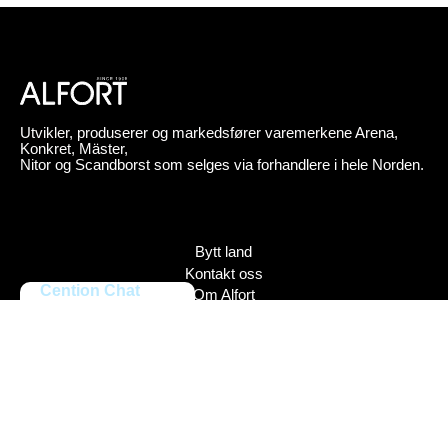
Utvikler, produserer og markedsfører varemerkene Arena,
Konkret, Mäster,
Nitor og Scandborst som selges via forhandlere i hele Norden.
Bytt land
Kontakt oss
Cention Chat
Om Alfort
Press
Policy
Varemerker
Bildebank
Alfort AB, Tel 08-704 45 00 Box 110 43, 161 11 Bromma,