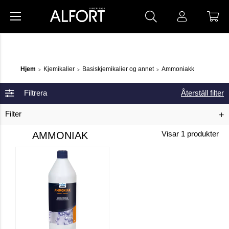
Hjem
Kjemikalier
Basiskjemikalier og annet
Ammoniakk
>
>
>
Filtrera
Återställ filter
Filter
AMMONIAK
Visar
1
produkter