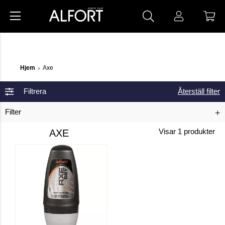
Hjem
Axe
>
Filtrera
Återställ filter
Filter
AXE
Visar
1
produkter