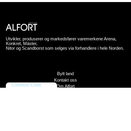
Utvikler, produserer og markedsfører varemerkene Arena,
Konkret, Mäster,
Nitor og Scandborst som selges via forhandlere i hele Norden.
Bytt land
Kontakt oss
Cention Chat
Om Alfort
Press
Policy
Varemerker
Bildebank
Alfort AB, Tel 08-704 45 00 Box 110 43, 161 11 Bromma,