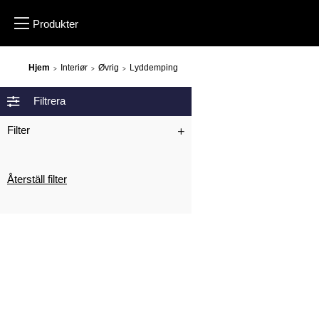
Hjem
Interiør
Øvrig
Lyddemping
>
>
>
Filtrera
Filter
Återställ filter