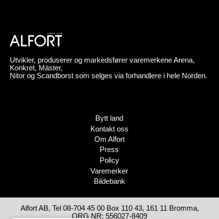
Utvikler, produserer og markedsfører varemerkene Arena,
Konkret, Mäster,
Nitor og Scandborst som selges via forhandlere i hele Norden.
Bytt land
Kontakt oss
Om Alfort
Press
Policy
Varemerker
Bildebank
Alfort AB, Tel 08-704 45 00 Box 110 43, 161 11 Bromma,
ORG.NR: 556027-8409