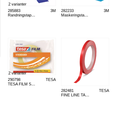
2 varianter
285883
3M
282233
3M
Randningstape, blå
Maskeringstapeapplikator Scotchblue 2090
2 varianter
290798
TESA
TESA FILM STANDARD 57381 OG 57382
282481
TESA
FINE LINE TAPE PVC