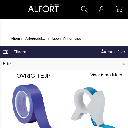
Hjem
Maleprodukter
Tape
Annen tape
>
>
>
Filtrera
Återställ filter
Filter
ÖVRIG TEJP
Visar
6
produkter