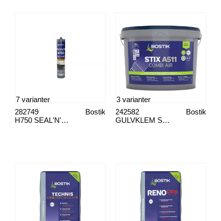
7 varianter
3 varianter
282749
Bostik
242582
Bostik
H750 SEAL'N'BOND
GULVKLEM STIX A511