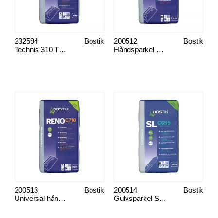
232594
Bostik
200512
Bostik
Technis 310 Tørrmørtel
Håndsparkel Reno C610
200513
Bostik
200514
Bostik
Universal håndsparkel Reno C710 Fine+
Gulvsparkel SLC655 Fiber Maxi