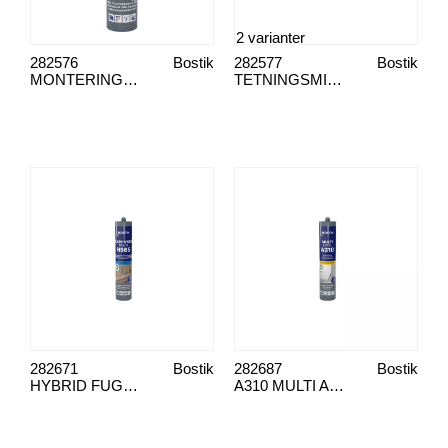
2 varianter
282576
Bostik
282577
Bostik
MONTERINGSLIM H785 HIGH TACK
TETNINGSMIDDEL H760 SEAL'N'FLEX
282671
Bostik
282687
Bostik
HYBRID FUGEMASSE H565 GLASS'N'SEAL
A310 MULTI AKRYL