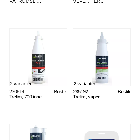
VÅTROMSLIM, HERNIA KP4
VEVET, HERNIA PVP EXTRA
2 varianter
2 varianter
230614
Bostik
285192
Bostik
Trelim, 700 inne
Trelim, super 730 ute