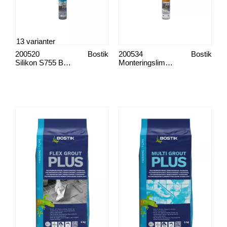
13 varianter
200520
Bostik
200534
Bostik
Silikon S755 Bad og kjøkken
Monteringslim H505 SEAL'N'BOND