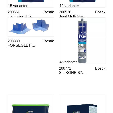
15 varianter
12 varianter
200561
Bostik
200536
Bostik
Joint Flex Grout Plus
Joint Multi Grout Plus
293889
Bostik
FORSEGLET HJØRNE INNE
4 varianter
200771
Bostik
SILIKONE S730 GLASS & VÅTROM