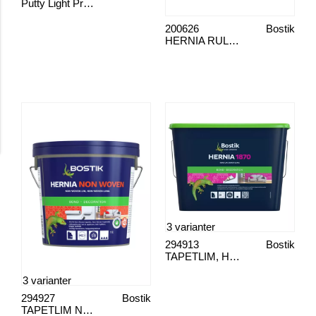
Putty Light Premium
200626
Bostik
HERNIA RULLE & BYG RULLE PANEL
3 varianter
294913
Bostik
TAPETLIM, HERNIA 1870
3 varianter
294927
Bostik
TAPETLIM NW, HERNIA