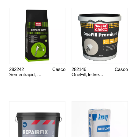
282242
Casco
282146
Casco
Sementrapid, 3678
OneFill, lettvektssparkel