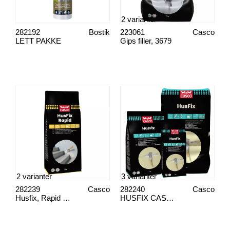
2 varianter
282192
Bostik
223061
Casco
LETT PAKKE
Gips filler, 3679
2 varianter
3 varianter
282239
Casco
282240
Casco
Husfix, Rapid 3649
HUSFIX CASCO