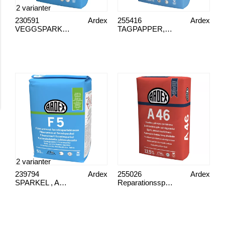
2 varianter
230591
Ardex
255416
Ardex
VEGGSPARKEL , ARDEX A 828
TAGPAPPER, B 820 SUPERFINISH
2 varianter
239794
Ardex
255026
Ardex
SPARKEL , ARDEX F5
Reparationsspackel A46