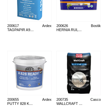
200617
Ardex
200626
Bostik
TAGPAPIR A950
HERNIA RULLE & BYG RULLE PANEL
200655
Ardex
200735
Casco
PUTTY 828 KLAR
WALLCRAFT VEGGKITTEL