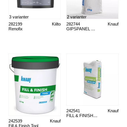
3 varianter
2 varianter
282199
Kiilto
282744
Knauf
Renofix
GIPSPANEL UNIFLOTT
242541
Knauf
FILL & FINISH PREMIUM 60
242539
Knauf
Fill & Finish Tool