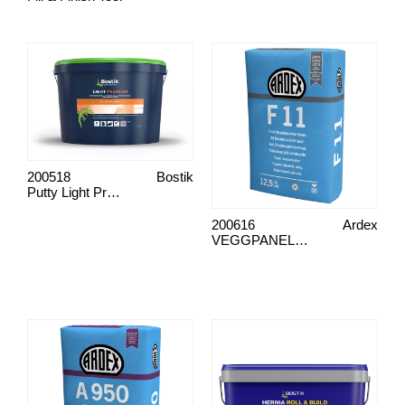
200518
Bostik
Putty Light Premium
200616
Ardex
VEGGPANELET F11