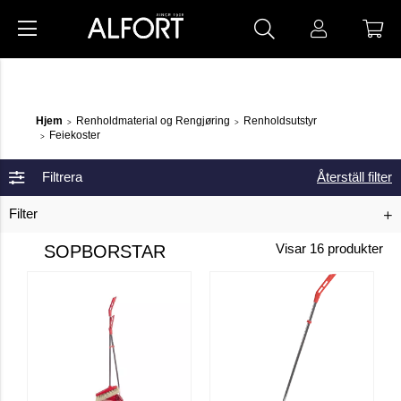
Hjem
Renholdmaterial og Rengjøring
Renholdsutstyr
>
>
Feiekoster
>
Filtrera
Återställ filter
Filter
SOPBORSTAR
Visar
16
produkter