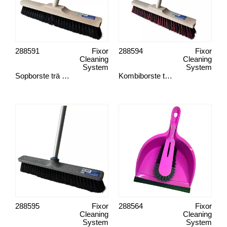
288591
Fixor
288594
Fixor
Cleaning
Cleaning
System
System
Sopborste trä tagelblandning 40 cm med skaft
Kombiborste trä extra hård 40 cm med skaft
288595
Fixor
288564
Fixor
Cleaning
Cleaning
System
System