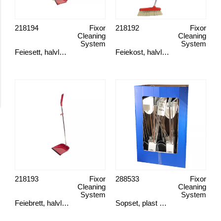
218194
Fixor
218192
Fixor
Cleaning
Cleaning
System
System
Feiesett, halvlangt skaft
Feiekost, halvlangt skaft
218193
Fixor
288533
Fixor
Cleaning
Cleaning
System
System
Feiebrett, halvlangt skaft
Sopset, plast halvlångt display