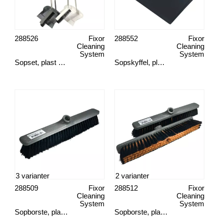
288526
Fixor
288552
Fixor
Cleaning
Cleaning
System
System
Sopset, plast halvlångt
Sopskyffel, plåt kort
3 varianter
2 varianter
288509
Fixor
288512
Fixor
Cleaning
Cleaning
System
System
Sopborste, plast mjuk borst
Sopborste, plast hård borst