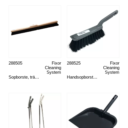
288505
Fixor
288525
Fixor
Cleaning
Cleaning
System
System
Sopborste, trä 70 cm mjuk borst
Handsopborste, plast mjuk