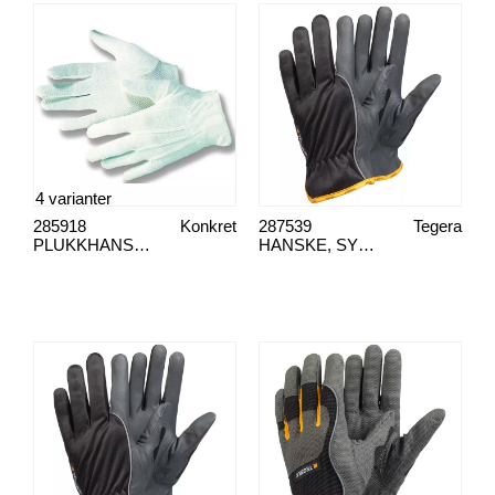
4 varianter
285918
Konkret
287539
Tegera
PLUKKHANSKE HVIT
HANSKE, SYNT/LAER TEGERA 9100, 10