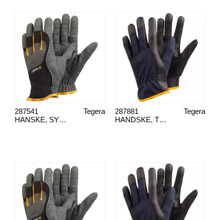
287541
Tegera
287881
Tegera
HANSKE, SYNT/LAER TEGERA 9125, 8
HANDSKE, TEGERA 326, 10