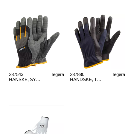
287543
Tegera
287880
Tegera
HANSKE, SYNT/LAER TEGERA 9125, 10
HANDSKE, TEGERA 326, 9