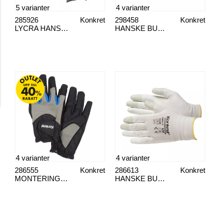
5 varianter
4 varianter
285926
Konkret
298458
Konkret
LYCRA HANSKER
HANSKE BUNT MED PU-BELAG
4 varianter
4 varianter
286555
Konkret
286613
Konkret
MONTERINGSHANSKE 116
HANSKE BUNT SKJERM BERØRING