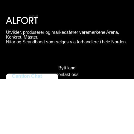
Utvikler, produserer og markedsfører varemerkene Arena,
Konkret, Mäster,
Nitor og Scandborst som selges via forhandlere i hele Norden.
Bytt land
Kontakt oss
Cention Chat
Om Alfort
Press
Policy
Varemerker
Bildebank
Alfort AB, Tel 08-704 45 00 Box 110 43, 161 11 Bromma,
ORG.NR: 556027-8409