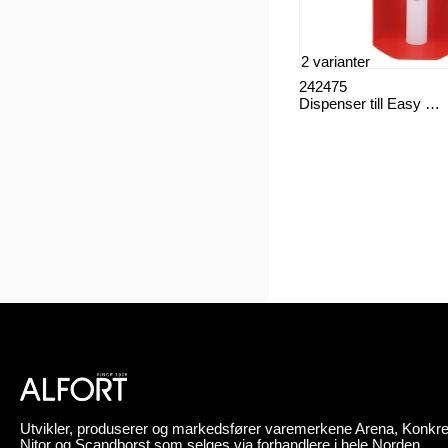
2 varianter
242475
Dispenser till Easy Cover
Utvikler, produserer og markedsfører varemerkene Arena, Konkre
Nitor og Scandborst som selges via forhandlere i hele Norden.