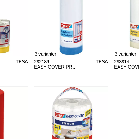
3 varianter
3 varianter
TESA
282186
TESA
293814
EASY COVER PRECISION UV