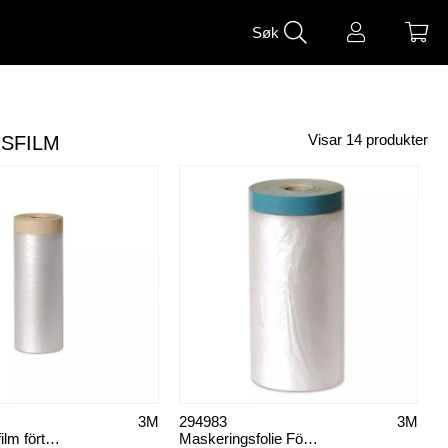
Søk
SFILM
Visar
14
produkter
3M
294983
3M
Maskeringsfilm förtejpad
Maskeringsfolie Förtejpad UV