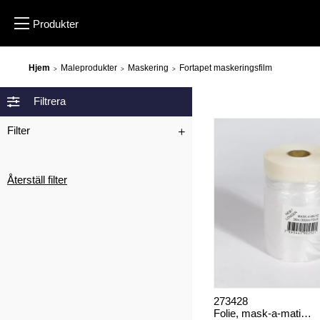
Hjem
Maleprodukter
Maskering
Fortapet maskeringsfilm
>
>
>
Filtrera
Filter
Återställ filter
273428
Folie, mask-a-matic pro