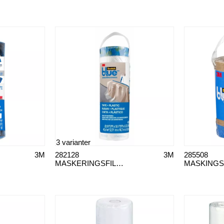
3 varianter
3M
282128
3M
285508
MASKERINGSFILM REFILL