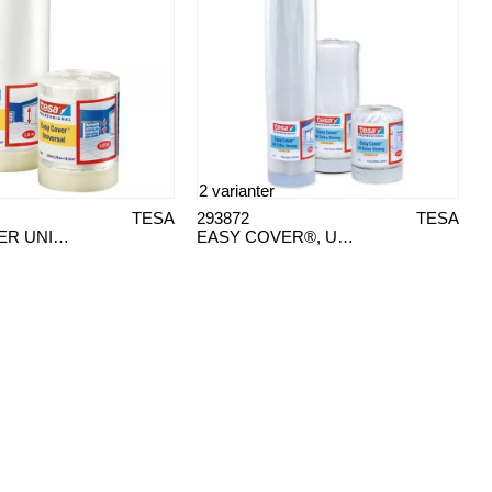
2 varianter
TESA
293872
TESA
EASY COVER UNIVERSAL 4368
EASY COVER®, UV EKSTRA STERK, MED STOFFTAPE 4373