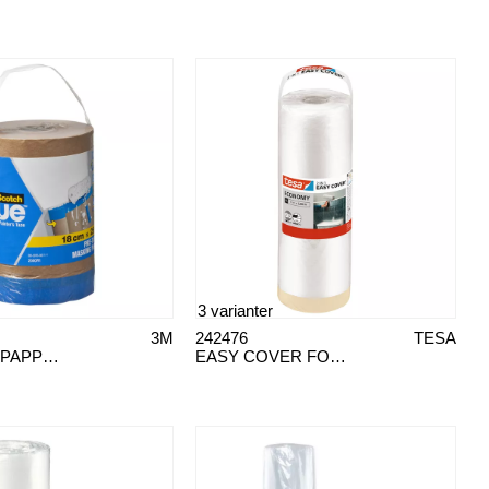
3 varianter
3M
242476
TESA
MASKINGSPAPPER REFILL
EASY COVER FOLIE ECONOMY