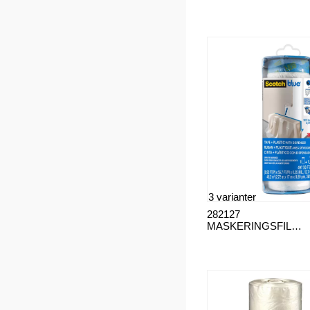
3 varianter
282127
MASKERINGSFILM INKL. DISPENSER