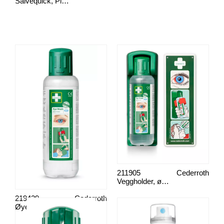
Salvequick, Plåster
211905
Cederroth
Veggholder, øyeskyll
219429
Cederroth
Øyeskyll flaske