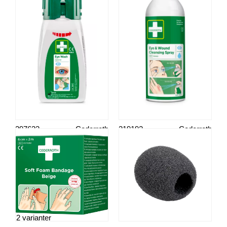
297623
Cederroth
219192
Cederroth
Øyeskyll, flaske lommemodell
Eye & wound cleansing spray
2 varianter