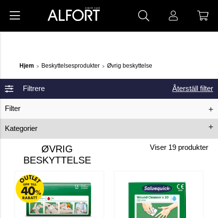
Hjem
Beskyttelsesprodukter
Øvrig beskyttelse
>
>
Filtrere
Återställ filter
Filter
Kategorier
Ergonomi
Helsevesen
ØVRIG
Viser
19
produkter
BESKYTTELSE