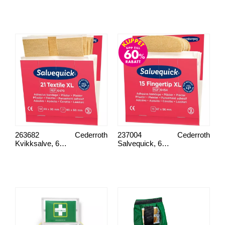
263682
Cederroth
237004
Cederroth
Kvikksalve, 6470
Salvequick, 6454 fingertop