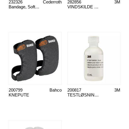
232326
Cederroth
282856
3M
Bandage, Soft Foam 6cm x 2m
VINDSKILDE PELTOR FOR ELEKTRITTBOMMIKROFON, M995
200799
Bahco
200817
3M
KNEPUTE
TESTLØSNING SWEET FT-12