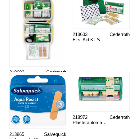
219603
Cederroth
First Aid Kit Small
219602
Cederroth
First Aid Kit Medium
218972
Cederroth
Plasterautomat, 490700
213865
Salvequick