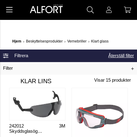
Hjem
Beskyttelsesprodukter
Vernebriller
Klart glass
>
>
>
Filtrera
Återställ filter
Filter
KLAR LINS
Visar
15
produkter
242012
3M
Skyddsglasögon integrerade