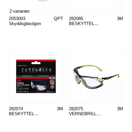
2 varianter
2053003
QPT
282085
3M
Skyddsglasögon
BESKYTTELSESBRILLER KLAR
282074
3M
282075
3M
BESKYTTELSESBRILLER BLÅSVART KLAR LINSE
VERNEBRILLER SOLUS 1000 ANTI-TÅKEBEHANDLING