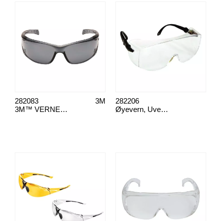
282083
3M
282206
3M™ VERNEBRILLER VIRTUA AP GRÅ
Øyevern, Uvex astrospec