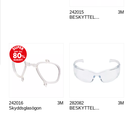
242015
3M
BESKYTTELSESBRILLER PC CLEAR
242016
3M
282082
3M
Skyddsglasögon
BESKYTTELSESBRILLER VIRTUA AP KLAR