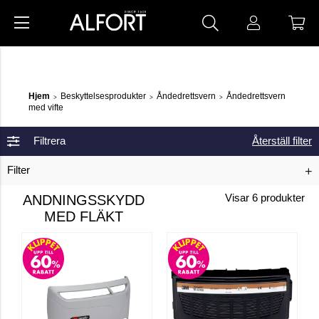
Hjem
Beskyttelsesprodukter
Åndedrettsvern
Åndedrettsvern
>
>
>
med vifte
Filtrera
Återställ filter
Filter
ANDNINGSSKYDD
Visar
6
produkter
MED FLÄKT