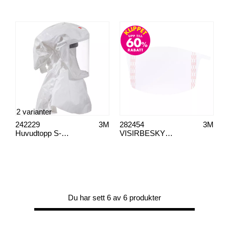
2 varianter
242229
3M
282454
3M
Huvudtopp S-433 till Versaflo
VISIRBESKYTTELSE VERSAFLO
Du har sett 6 av 6 produkter