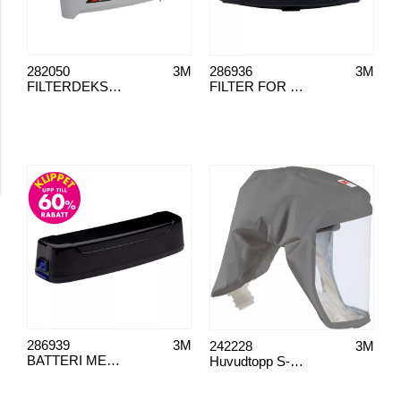
282050
3M
286936
3M
FILTERDEKSEL VERSAFLO TR-6700FC
FILTER FOR VENTILERT ÅNDEDRETTSVERN A2P TR-6310E
286939
3M
242228
3M
BATTERI MED HØY KAPASITET
Huvudtopp S-333 till Versaflo