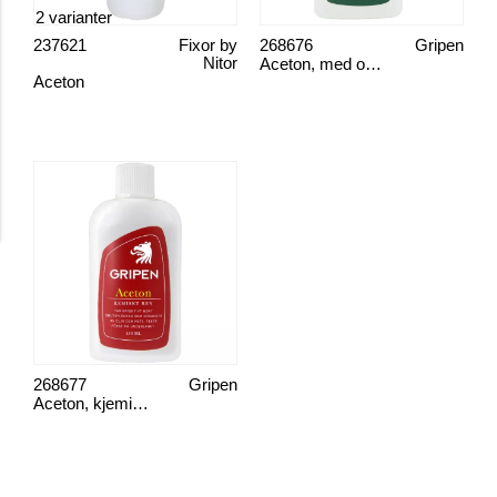
2 varianter
237621
Fixor by
268676
Gripen
Nitor
Aceton, med olje Gripen
Aceton
268677
Gripen
Aceton, kjemisk ren Gripen