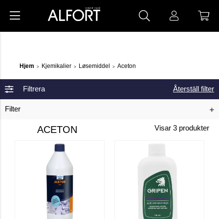
Hjem
Kjemikalier
Løsemiddel
Aceton
>
>
>
Filtrera
Återställ filter
Filter
ACETON
Visar
3
produkter