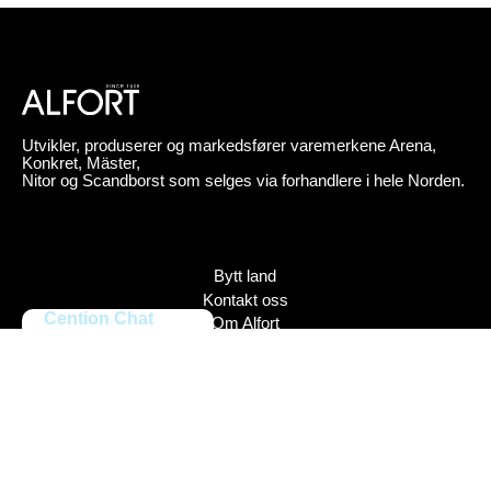
Utvikler, produserer og markedsfører varemerkene Arena,
Konkret, Mäster,
Nitor og Scandborst som selges via forhandlere i hele Norden.
Bytt land
Kontakt oss
Cention Chat
Om Alfort
Press
Policy
Varemerker
Bildebank
Alfort AB, Tel 08-704 45 00 Box 110 43, 161 11 Bromma,