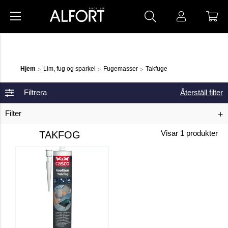
Hjem
Lim, fug og sparkel
Fugemasser
Takfuge
>
>
>
Filtrera
Återställ filter
Filter
TAKFOG
Visar
1
produkter