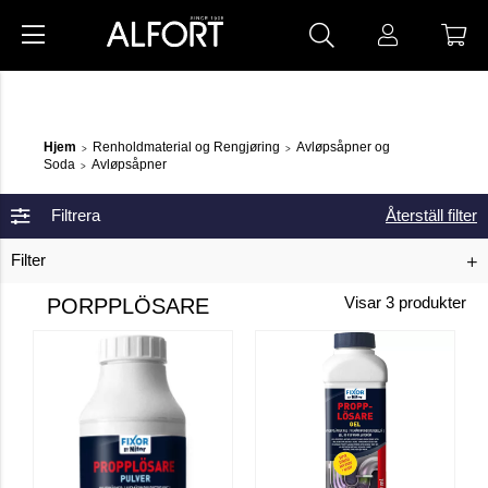
Hjem
Renholdmaterial og Rengjøring
Avløpsåpner og
>
>
Soda
Avløpsåpner
>
Filtrera
Återställ filter
Filter
PORPPLÖSARE
Visar
3
produkter