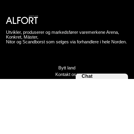
Utvikler, produserer og markedsfører varemerkene Arena,
Konkret, Mäster,
Nitor og Scandborst som selges via forhandlere i hele Norden.
Bytt land
Kontakt oss
Chat
Om Alfort
Press
Policy
Varemerker
Bildebank
Alfort AB, Tel 08-704 45 00 Box 110 43, 161 11 Bromma,
ORG.NR: 556027-8409