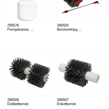
290576
286505
Pumpekanne, 1,25 L plast
Borstverktyg komplett
286506
286507
Dubbelborste
Enkelborste