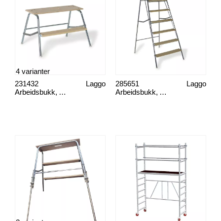
4 varianter
231432
Laggo
285651
Laggo
Arbeidsbukk, ABE75
Arbeidsbukk, ABE620l