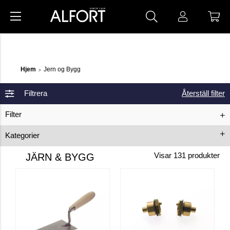
Hjem
Jern og Bygg
>
Filtrera
Återställ filter
Filter
Kategorier
Stiger
Arbeidsbukker
Håndverkerstillas
JÄRN & BYGG
Visar
131
produkter
Trappehusstiger
Trappestiger
Verktøy
Bitssett
Børsteverktøy
Festesortiment
Hammer
Stiftepistol
Malerskrin
Skiftenøkler
Skrujern
Krittsnor
Sager
Høytrykksspylere
Tenger