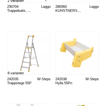
2 varianter
290704
Laggo
286960
Laggo
Trappebukk, med forlenger
KUNSTNERSTILLING
8 varianter
242035
W-Steps
242038
W-Steps
Trappstege 55P
Hylla 55Pn