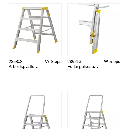
285808
W-Steps
286213
W-Steps
Arbeidsplattform, 55AB 4-trinn
Forlengelsesben til arbeidsplattform.