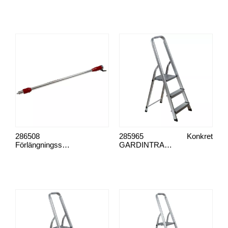
286508
285965
Konkret
Förlängningsskaft
GARDINTRAPP 3-STEGS