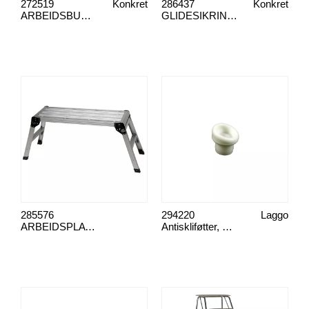
272519
Konkret
286437
Konkret
ARBEIDSBUKK, 4-TRINNS DOBBEL
GLIDESIKRINGSFØTTER TIL 2 TRINN
285576
294220
Laggo
ARBEIDSPLATTFORM, 92X30X50CM
Antiskliføtter, hvit rund