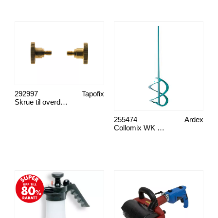
292997
Tapofix
Skrue til overdel, nr 46
255474
Ardex
Collomix WK 70S blandare 70x400 mm