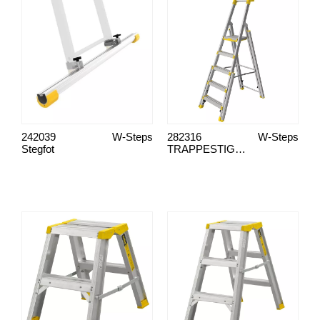
242039
W-Steps
282316
W-Steps
Stegfot
TRAPPESTIGE 55S PROF