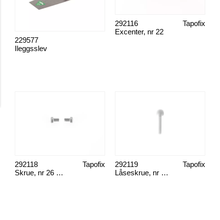
Vater
Andre verktøy
292116
Tapofix
Excenter, nr 22
229577
Ileggsslev
292118
Tapofix
292119
Tapofix
Skrue, nr 26 M 6x10
Låseskrue, nr 28 plast