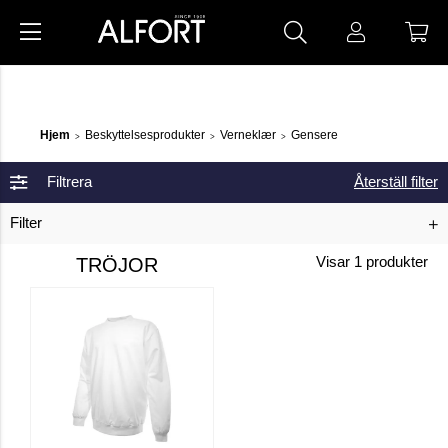
Hjem
Beskyttelsesprodukter
Verneklær
Gensere
>
>
>
Filtrera
Återställ filter
Filter
TRÖJOR
Visar
1
produkter