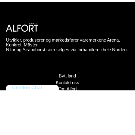
Utvikler, produserer og markedsfører varemerkene Arena,
Konkret, Mäster,
Nitor og Scandborst som selges via forhandlere i hele Norden.
Bytt land
Kontakt oss
Cention Chat
Om Alfort
Press
Policy
Varemerker
Bildebank
Alfort AB, Tel 08-704 45 00 Box 110 43, 161 11 Bromma,