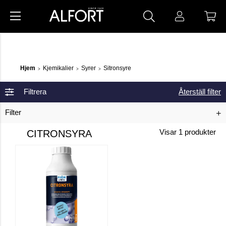
Hjem
Kjemikalier
Syrer
Sitronsyre
>
>
>
Filtrera
Återställ filter
Filter
CITRONSYRA
Visar
1
produkter