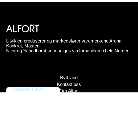
Utvikler, produserer og markedsfører varemerkene Arena,
Konkret, Mäster,
Nitor og Scandborst som selges via forhandlere i hele Norden.
Bytt land
Kontakt oss
Cention Chat
Om Alfort
Press
Policy
Varemerker
Bildebank
Alfort AB, Tel 08-704 45 00 Box 110 43, 161 11 Bromma,