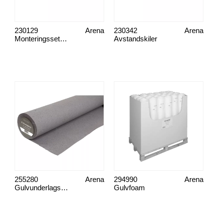
230129
Arena
230342
Arena
Monteringssett, laminatgulv
Avstandskiler
255280
Arena
294990
Arena
Gulvunderlagspapp 15 kvm
Gulvfoam