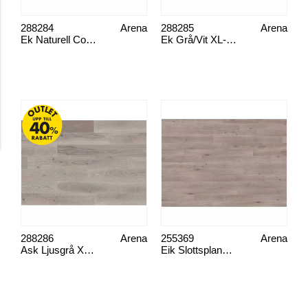
288284
Arena
288285
Arena
Ek Naturell Country XL-Plank
Ek Grå/Vit XL-Plank
288286
Arena
255369
Arena
Ask Ljusgrå XL Plank
Eik Slottsplank, lys