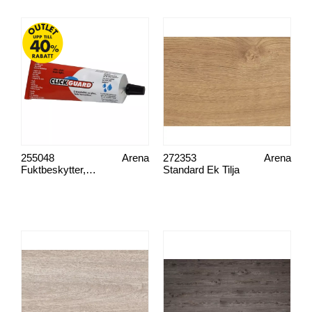
255048
Arena
272353
Arena
Fuktbeskytter, Click Guard 125 ml
Standard Ek Tilja