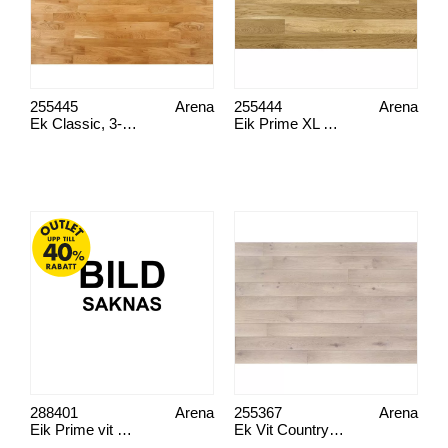
255445
Arena
255444
Arena
Ek Classic, 3-stav 14 mm 5Gc
Eik Prime XL Tilja
288401
Arena
255367
Arena
Eik Prime vit XL Plank
Ek Vit Country XL Tilja