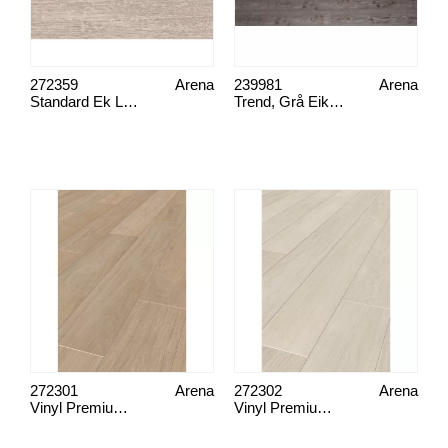
272359
Arena
239981
Arena
Standard Ek Ljusgrå Rustik Tilja
Trend, Grå Eik Rustikk Plank
272301
Arena
272302
Arena
Vinyl Premium Ek Natur
Vinyl Premium Ek Ljus