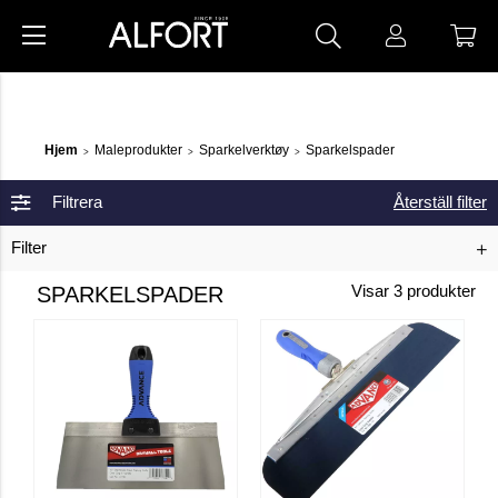
Hjem
Maleprodukter
Sparkelverktøy
Sparkelspader
>
>
>
Filtrera
Återställ filter
Filter
SPARKELSPADER
Visar
3
produkter