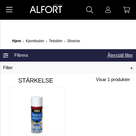
Hjem
Kjemikalier
Tekstiler
Stivelse
>
>
>
Filtrera
Återställ filter
Filter
STÄRKELSE
Visar
1
produkter