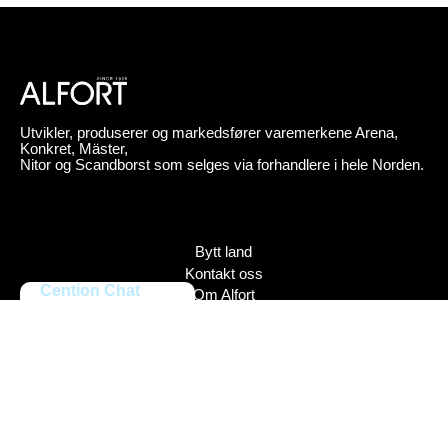
Utvikler, produserer og markedsfører varemerkene Arena,
Konkret, Mäster,
Nitor og Scandborst som selges via forhandlere i hele Norden.
Bytt land
Kontakt oss
Cention Chat
Om Alfort
Press
Policy
Varemerker
Bildebank
Alfort AB, Tel 08-704 45 00 Box 110 43, 161 11 Bromma,