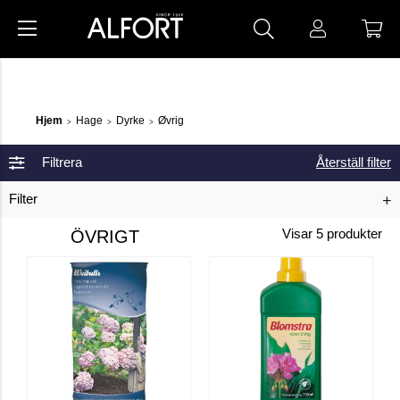
Hjem
Hage
Dyrke
Øvrig
>
>
>
Filtrera
Återställ filter
Filter
ÖVRIGT
Visar
5
produkter