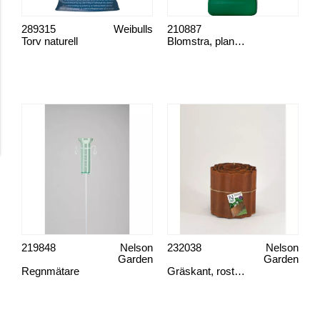
289315
Weibulls
210887
Torv naturell
Blomstra, plantenæring
219848
Nelson
232038
Nelson
Garden
Garden
Regnmätare
Gräskant, rostig look