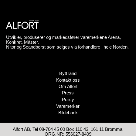
Utvikler, produserer og markedsfører varemerkene Arena,
Konkret, Mäster,
Nitor og Scandborst som selges via forhandlere i hele Norden.
Bytt land
Kontakt oss
Om Alfort
Press
Policy
Varemerker
Bildebank
Alfort AB, Tel 08-704 45 00 Box 110 43, 161 11 Bromma,
ORG.NR: 556027-8409