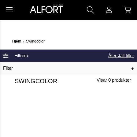
Hjem
Swingcolor
>
Filtrera
Återställ filter
Filter
SWINGCOLOR
Visar
0
produkter