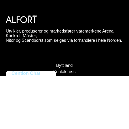
Utvikler, produserer og markedsfører varemerkene Arena,
Konkret, Mäster,
Nitor og Scandborst som selges via forhandlere i hele Norden.
Bytt land
Kontakt oss
Cention Chat
Om Alfort
Press
Policy
Varemerker
Bildebank
Alfort AB, Tel 08-704 45 00 Box 110 43, 161 11 Bromma,
ORG.NR: 556027-8409