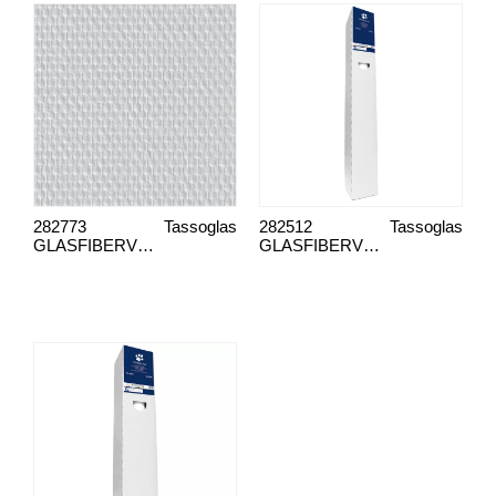
282773
Tassoglas
282512
Tassoglas
GLASFIBERVEV G135 UN GRUNNET
GLASFIBERVEV G45N