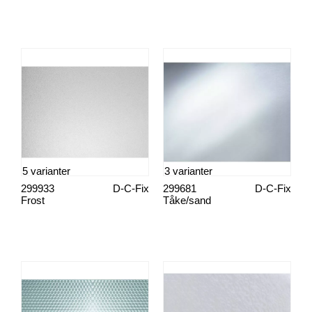
5 varianter
3 varianter
299933
D-C-Fix
299681
D-C-Fix
Frost
Tåke/sand