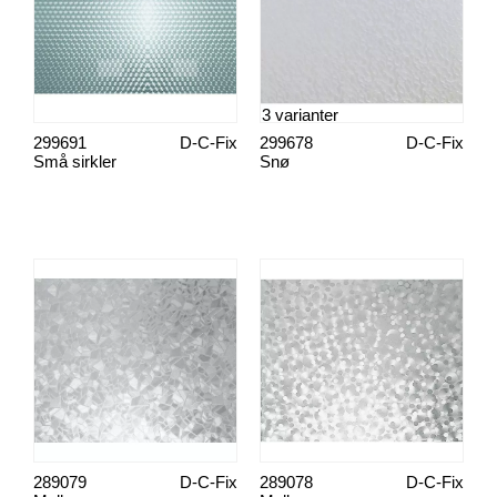
3 varianter
299691
D-C-Fix
299678
D-C-Fix
Små sirkler
Snø
289079
D-C-Fix
289078
D-C-Fix