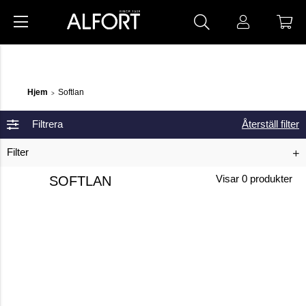
Hjem
Softlan
>
Filtrera
Återställ filter
Filter
SOFTLAN
Visar
0
produkter