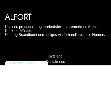
Utvikler, produserer og markedsfører varemerkene Arena,
Konkret, Mäster,
Nitor og Scandborst som selges via forhandlere i hele Norden.
Bytt land
Kontakt oss
Cention Chat
Om Alfort
Press
Policy
Varemerker
Bildebank
Alfort AB, Tel 08-704 45 00 Box 110 43, 161 11 Bromma,
ORG.NR: 556027-8409