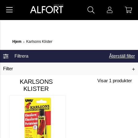
Hjem
Karlsons Klister
>
Filtrera
Återställ filter
Filter
KARLSONS
Visar
1
produkter
KLISTER