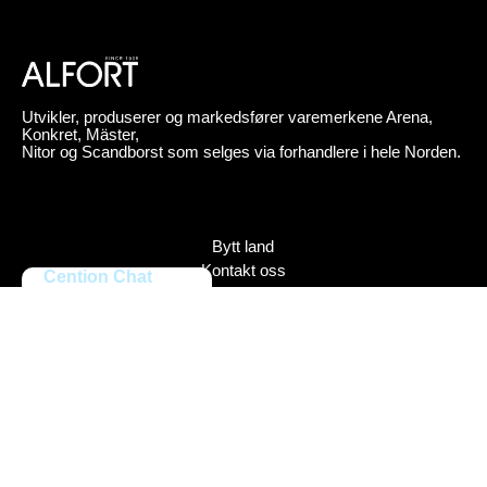
Utvikler, produserer og markedsfører varemerkene Arena,
Konkret, Mäster,
Nitor og Scandborst som selges via forhandlere i hele Norden.
Bytt land
Kontakt oss
Cention Chat
Om Alfort
Press
Policy
Varemerker
Bildebank
Alfort AB, Tel 08-704 45 00 Box 110 43, 161 11 Bromma,
ORG.NR: 556027-8409