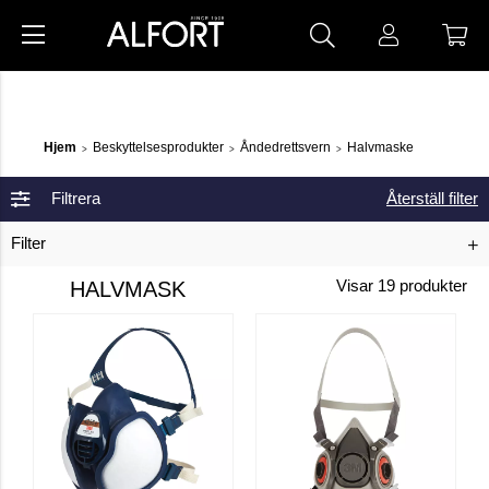
Hjem
Beskyttelsesprodukter
Åndedrettsvern
Halvmaske
>
>
>
Filtrera
Återställ filter
Filter
HALVMASK
Visar
19
produkter