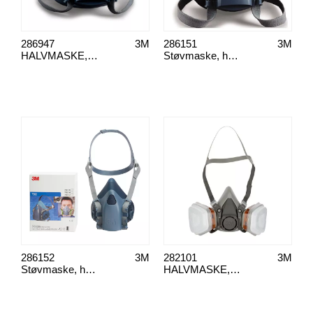
286947
3M
286151
3M
HALVMASKE, 3M 7501 SILIKONE S
Støvmaske, halvmaske, 3M 7502 silikon M
286152
3M
282101
3M
Støvmaske, halvmaske, 3M 7503 silikon L
HALVMASKE, 3M 6002PRO A2P3