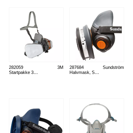
282059
3M
287684
Sundström
Startpakke 3M 6002C1
Halvmask, SR 900 TPE S