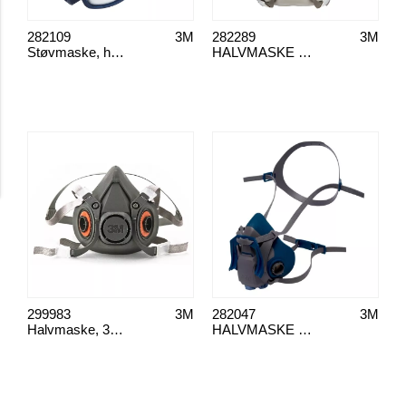
282109
3M
282289
3M
Støvmaske, halvmaske, 3M 4255
HALVMASKE 3M 6200 M
299983
3M
282047
3M
Halvmaske, 3M 6300 L
HALVMASKE 3M 6502QL MEDIUM