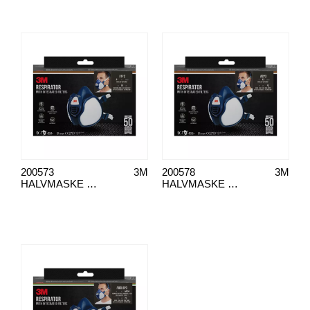
200573
3M
200578
3M
HALVMASKE 4251+ FFA1P2R D
HALVMASKE 3M 4255+ ÅNDEDRETTSVERN A2P3