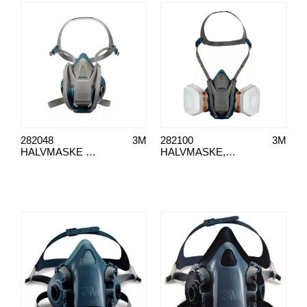
282048
3M
282100
3M
HALVMASKE 3M 6502QL STOR
HALVMASKE, 3M 6502QLPRO A2P3