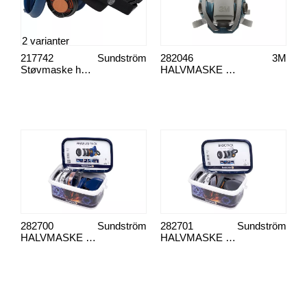
2 varianter
217742
Sundström
282046
3M
Støvmaske halv, sr 100 silikon
HALVMASKE 3M 6501QL LITEN
282700
Sundström
282701
Sundström
HALVMASKE SR-100 PREMIUM PAKKE
HALVMASKE SR-900 BASISPAKK