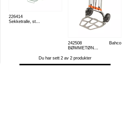
226414
Sekketralle, store hjul
242508
Bahco
BØMMETØNNE
Du har sett 2 av 2 produkter