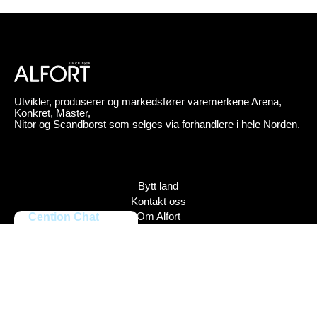
Utvikler, produserer og markedsfører varemerkene Arena,
Konkret, Mäster,
Nitor og Scandborst som selges via forhandlere i hele Norden.
Bytt land
Kontakt oss
Cention Chat
Om Alfort
Press
Policy
Varemerker
Bildebank
Alfort AB, Tel 08-704 45 00 Box 110 43, 161 11 Bromma,