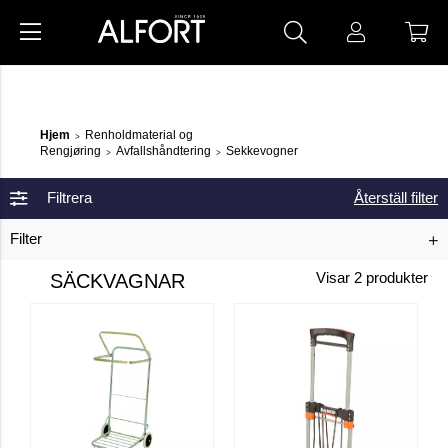
Hjem
Renholdmaterial og
>
Rengjøring
Avfallshåndtering
Sekkevogner
>
>
Filtrera
Återställ filter
Filter
SÄCKVAGNAR
Visar
2
produkter