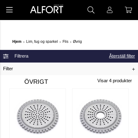
Hjem
Lim, fug og sparkel
Flis
Øvrig
>
>
>
Filtrera
Återställ filter
Filter
ÖVRIGT
Visar
4
produkter