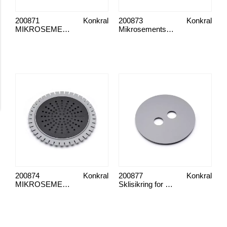
200871
Konkral
200873
Konkral
MIKROSEMENT SILVER SUN 150 RUSTFRITT
Mikrosementskjerm 150 med utskjæring i rustfritt stål
200874
Konkral
200877
Konkral
MIKROSEMENT SØLV SOL 150 SVART
Sklisikring for mikrosementskjerm 150