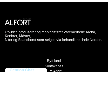
Utvikler, produserer og markedsfører varemerkene Arena,
Konkret, Mäster,
Nitor og Scandborst som selges via forhandlere i hele Norden.
Bytt land
Kontakt oss
Cention Chat
Om Alfort
Press
Policy
Varemerker
Bildebank
Alfort AB, Tel 08-704 45 00 Box 110 43, 161 11 Bromma,