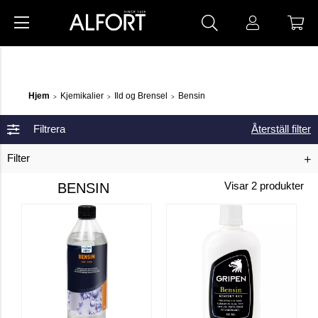
Hjem
Kjemikalier
Ild og Brensel
Bensin
>
>
>
Filtrera
Återställ filter
Filter
BENSIN
Visar
2
produkter