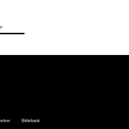
er
erker
Bildebank