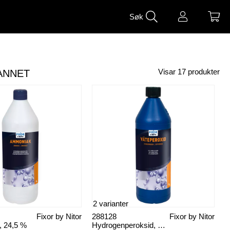
Søk
ANNET
Visar
17
produkter
2 varianter
Fixor by Nitor
288128
Fixor by Nitor
 24,5 %
Hydrogenperoksid, 12 %