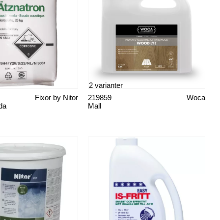
2 varianter
Fixor by Nitor
219859
Woca
da
Mall