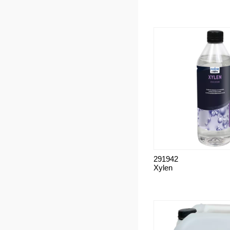
291942
Xylen