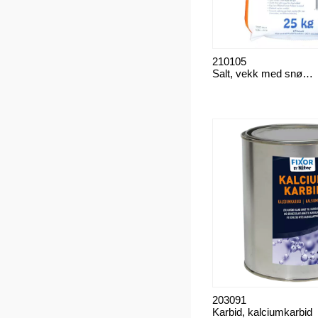
210105
Salt, vekk med snø & is
203091
Karbid, kalciumkarbid