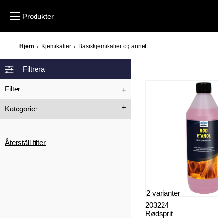
Hjem
Kjemikalier
Basiskjemikalier og annet
>
>
Filtrera
Filter
Kategorier
Ammoniakk
Batterivann
Glyserol
Isopropylalkohol
Återställ filter
Kalsiumkarbid
Kaustisk soda
Natriumhypokloritt
Rødsprit
Vaselin
Vannglass
Hydrogenperoksid
Xylen
2 varianter
Fjerne is
203224
Rødsprit