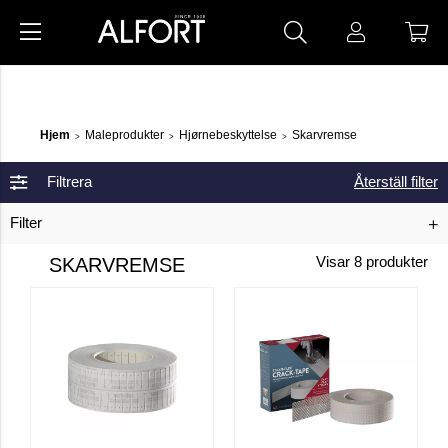
Hjem
Maleprodukter
Hjørnebeskyttelse
Skarvremse
>
>
>
Filtrera
Återställ filter
Filter
SKARVREMSE
Visar
8
produkter