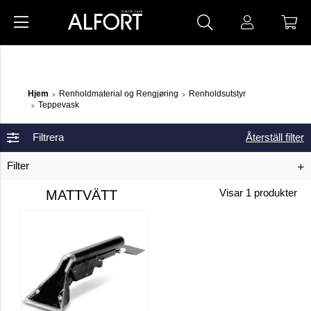
Hjem
Renholdmaterial og Rengjøring
Renholdsutstyr
>
>
Teppevask
>
Filtrera
Återställ filter
Filter
MATTVÄTT
Visar
1
produkter