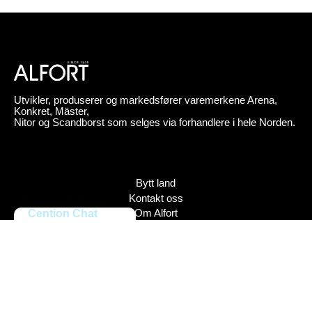
Utvikler, produserer og markedsfører varemerkene Arena,
Konkret, Mäster,
Nitor og Scandborst som selges via forhandlere i hele Norden.
Bytt land
Kontakt oss
Cention Chat
Om Alfort
Press
Policy
Varemerker
Bildebank
Alfort AB, Tel 08-704 45 00 Box 110 43, 161 11 Bromma,