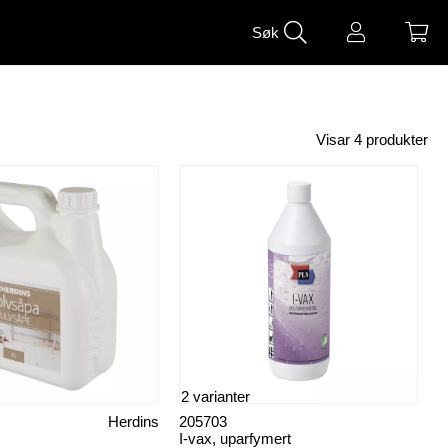
Søk
Visar
4
produkter
2 varianter
Herdins
205703
I-vax, uparfymert