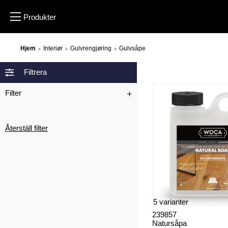
Hjem
Interiør
Gulvrengjøring
Gulvsåpe
>
>
>
Filtrera
Filter
Återställ filter
5 varianter
239857
Natursåpa