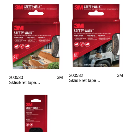
200932
3M
200930
3M
Sklisikret tape for gangstiver 25,4 mm x 4,57 m
Sklisikret tape for sikkerhetsgang 50,8 mm x 4,57 m