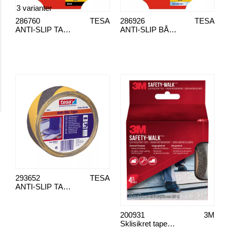
3 varianter
286760
TESA
286926
TESA
ANTI-SLIP TAPE
ANTI-SLIP BÅND DUSJ&BAD 25MM
293652
TESA
ANTI-SLIP TAPE (GUL/SORT), 60951
200931
3M
Sklisikret tape sikkerhetsgang 101 mm x 4,57 m