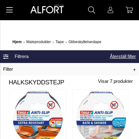
Hjem
Maleprodukter
Tape
Glibeskyttelsestape
>
>
>
Filtrera
Återställ filter
Filter
HALKSKYDDSTEJP
Visar
7
produkter