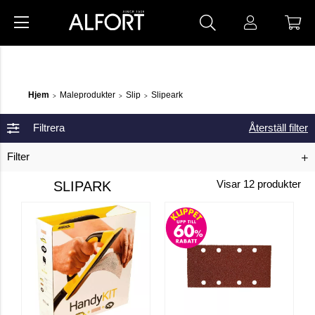
Hjem
Maleprodukter
Slip
Slipeark
>
>
>
Filtrera
Återställ filter
Filter
SLIPARK
Visar
12
produkter