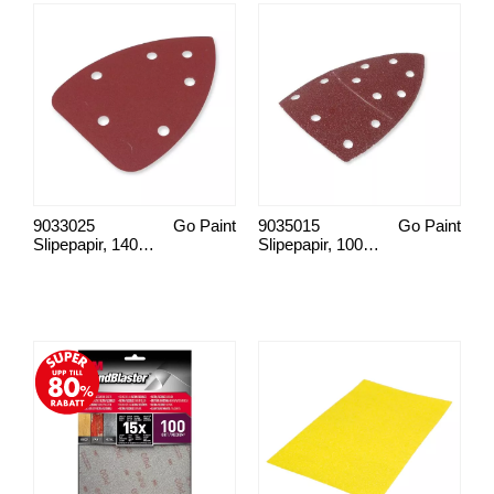
9033025
Go Paint
9035015
Go Paint
Slipepapir, 140x80 mm 15-p sett
Slipepapir, 100x150 mm 30-p sett