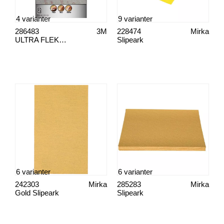
4 varianter
9 varianter
286483
3M
228474
Mirka
ULTRA FLEKSIBLE SLIPEPLANTER
Slipeark
6 varianter
6 varianter
242303
Mirka
285283
Mirka
Gold Slipeark
Slipeark