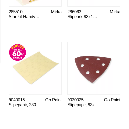
285510
Mirka
286063
Mirka
Startkit Handy, 80x230
Slipeark 93x185 8-hull
9040015
Go Paint
9030025
Go Paint
Slipepapir, 230x280 15-p sett
Slipepapir, 93x93x93 mm 15-p sett