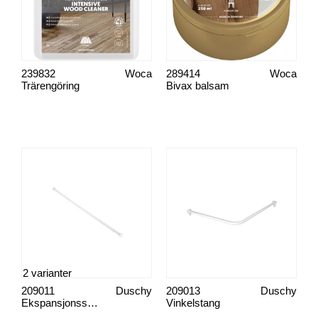
239832
Woca
289414
Woca
Trärengöring
Bivax balsam
2 varianter
209011
Duschy
209013
Duschy
Ekspansjonsstang
Vinkelstang