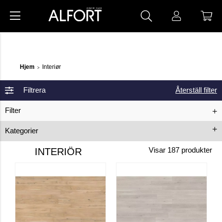
Hjem
Interiør
>
Filtrera
Återställ filter
Filter
Kategorier
Gulv
Parkettgulv
Vinylgulv
INTERIÖR
Visar
187
produkter
Laminatgulv
Gulvrengjøring
Gulvpolish
Gulvsåpe
Polishfjerning
Tregulv
Trerengjøring
Innsynsbeskyttelse
Glassdekor
Kontaktplast
Helfargede
Metall
Mønstrete
Fløyel
Steinmønstrete