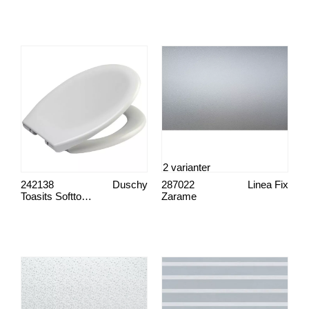
2 varianter
242138
Duschy
287022
Linea Fix
Toasits Softtouch
Zarame