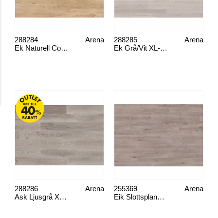
Transparent
Trefargede
Opphenging
Kroker
Designkroker
Selvklebende
spiker
Øvrig
Gulvbeskyttelse
Tetning
288284
Arena
288285
Arena
Insektnett
Ek Naturell Country XL-Plank
Ek Grå/Vit XL-Plank
288286
Arena
255369
Arena
Ask Ljusgrå XL Plank
Eik Slottsplank, lys