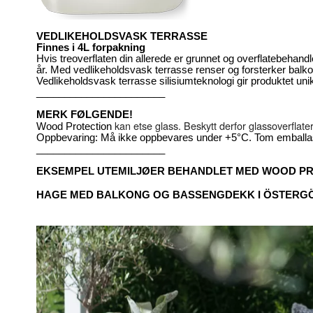
VEDLIKEHOLDSVASK TERRASSE
Finnes i 4L forpakning
Hvis treoverflaten din allerede er grunnet og overflatebehand
år. Med vedlikeholdsvask terrasse renser og forsterker b
Vedlikeholdsvask terrasse silisiumteknologi gir produktet u
_______________________
MERK FØLGENDE!
kan etse glass. Beskytt derfor glassoverflate
Wood Protection
Oppbevaring: Må ikke oppbevares under +5°C. Tom emballasj
_______________________
EKSEMPEL UTEMILJØER BEHANDLET MED WOOD P
HAGE MED BALKONG OG BASSENGDEKK I ÖSTERG