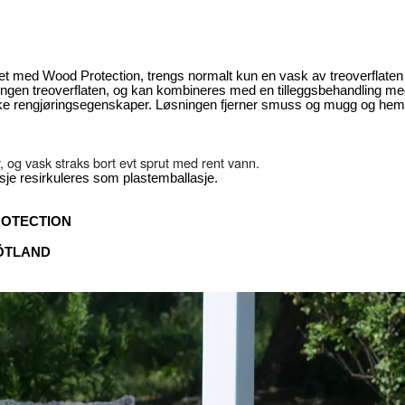
let med Wood Protection, trengs normalt kun en vask av treoverflaten f
alkongen treoverflaten, og kan kombineres med en tilleggsbehandl
nike rengjøringsegenskaper. Løsningen fjerner smuss og mugg og hem
r, og vask straks bort evt sprut med rent vann.
e resirkuleres som plastemballasje.
ROTECTION
ÖTLAND