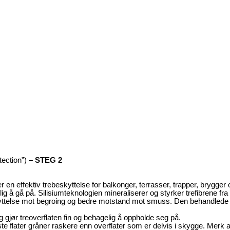
tection”)
– STEG 2
r en effektiv trebeskyttelse for balkonger, terrasser, trapper, brygger
ig å gå på. Silisiumteknologien mineraliserer og styrker trefibrene fr
kyttelse mot begroing og bedre motstand mot smuss. Den behandlede o
gjør treoverflaten fin og behagelig å oppholde seg på.
te flater gråner raskere enn overflater som er delvis i skygge. Merk at 