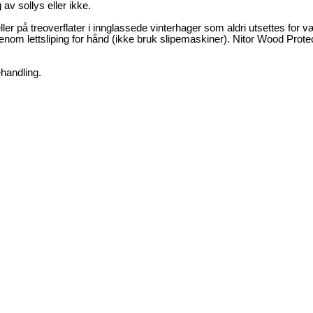
av sollys eller ikke.
er på treoverflater i innglassede vinterhager som aldri utsettes for v
g utenom lettsliping for hånd (ikke bruk slipemaskiner). Nitor Wood Prote
handling.