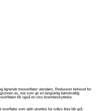
 og lignende treoverflater utendørs. Reduserer behovet for
a grunnen av, noe som gir en langsiktig bærekraftig
verflaten får også en viss brannbeskyttelse.
overflater som aldri utsettes for sollys ikke blir grå.