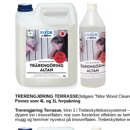
TRERENGJØRING TERRASSE
(tidigare ”Nitor Wood Clean
Finnes som 4L og 1L forpakning
Trerengjøring Terrasse
, trinn 1 i Trebeskyttelsessystemet –
dypere inn i treoverflaten, noe som forsterker effekten av beh
mugg og hemmer nyvekst på treoverflaten. Trebeskyttelse er me