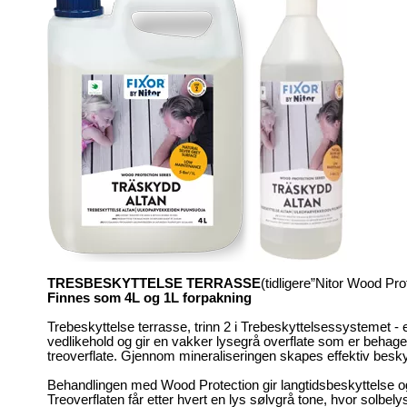
TRESBESKYTTELSE TERRASSE
(tidligere”Nitor Wood Pro
Finnes som 4L og 1L forpakning
Trebeskyttelse terrasse, trinn 2 i Trebeskyttelsessystemet - e
vedlikehold og gir en vakker lysegrå overflate som er behagel
treoverflate. Gjennom mineraliseringen skapes effektiv bes
Behandlingen med Wood Protection gir langtidsbeskyttelse og 
Treoverflaten får etter hvert en lys sølvgrå tone, hvor solbelys