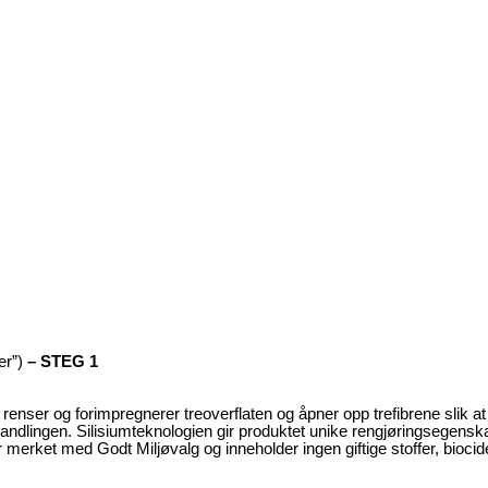
er”)
– STEG 1
 renser og forimpregnerer treoverflaten og åpner opp trefibrene slik a
andlingen. Silisiumteknologien gir produktet unike rengjøringsegenskape
rket med Godt Miljøvalg og inneholder ingen giftige stoffer, biocider