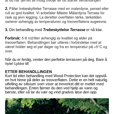
Påfør trebeskyttelse Terrasse med en malerdyne, pensel eller
2.
rull av god kvalitet. Vi anbefaler Mäster Målardyna Terrass for
rask og jevn legging. La deretter overflaten tørke, tørketiden
varierer avhengig av temperaturen og treoverflatens sugeevne.
3.
Din behandling med
Trebeskyttelse Terrasse
er nå klar.
5-8 m2/liter avhengig av kvalitet og alder på
Forbruk:
treoverflaten. Behandlingen bør utføres i forbindelse med at
været holder seg et par dager og fra en temperatur på +5°C og
over.
Når du er ferdig, venter den perfekte terrassen på deg. Bare å
nyte! Lykke til!
ETTER BEHANDLLINGEN
Kort tid etter behandling med Wood Protection kan det oppstå
en hvit hinne på deler av treoverflaten. Dette er en helt naturlig
utfelling av silisium som viser at treverket ditt er mettet med
behandlingen. Enten fjerner du den ved hjelp av vann og
børste, eller så lar du vær og vind gradvis løse den opp.