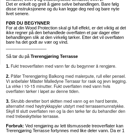
Det er enkelt og greit å gjøre selve behandlingen. Bare følg
disse instruksjonene og du kan legge deg ned og bare nyte
livet senere.
FØR DU BEGYNNER
For at din Wood Protection skal gi full effekt, er det viktig at det
ikke regner på den behandlede overflaten et par dager etter
behandlingen slik at den virkelig tørker. Etter det vil overflaten
bare ha det godt av vær og vind.
_________________
Så tar du på
Trerengjøring Terrasse
Fukt treoverflaten med vann før du begynner å rengjøre.
1.
Påfør Trerengjøring Balkong med malerpute, rull eller pensel.
2.
Vi anbefaler Mäster Malledyne Terrassr for rask og jevn legging.
La virke i 10-15 minutter. Fukt overflaten med vann hvis
overflaten tørker i løpet av denne tiden.
Skrubb deretter bort skitten med vann og en hard børste,
3.
alternativt med høytrykkspyler utstyrt med terrassemunnstykke.
Skyll til slutt overflaten ren og la den tørke før du behandler den
med trebeskyttelse terrasse.
Forbruk:
Ved rengjøring av lett tilsmussede treoverflater kan
Trerengjøring Terrasse fortynnes med like deler vann. Da er 1