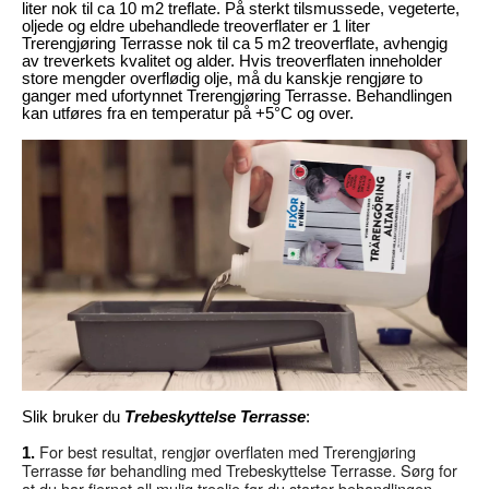
liter nok til ca 10 m2 treflate. På sterkt tilsmussede, vegeterte,
oljede og eldre ubehandlede treoverflater er 1 liter
Trerengjøring Terrasse nok til ca 5 m2 treoverflate, avhengig
av treverkets kvalitet og alder. Hvis treoverflaten inneholder
store mengder overflødig olje, må du kanskje rengjøre to
ganger med ufortynnet Trerengjøring Terrasse. Behandlingen
kan utføres fra en temperatur på +5°C og over.
Slik bruker du
Trebeskyttelse Terrasse
:
For best resultat, rengjør overflaten med Trerengjøring
1.
Terrasse før behandling med Trebeskyttelse Terrasse. Sørg for
at du har fjernet all mulig treolje før du starter behandlingen