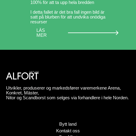
100% för att ta upp hela bredden
I detta fallet är det bra fall ingen bild är
satt på blurben för att undvika onödiga
resurser
LÄS
MER
Utvikler, produserer og markedsfører varemerkene Arena,
Konkret, Mäster,
Nitor og Scandborst som selges via forhandlere i hele Norden.
Bytt land
Kontakt oss