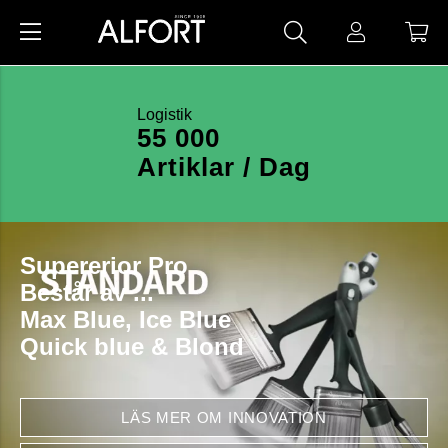
Logistik
55 000
Artiklar / Dag
Supererior Pro
Består av ...
Max Blue, Ice Blue
Quick blue & Blond
LÄS MER OM INNOVATION