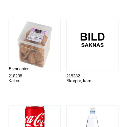
5 varianter
218238
219282
Kakor
Skorpor, kardemumma