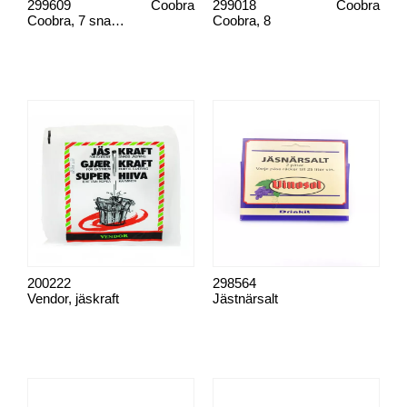
299609
Coobra
299018
Coobra
Coobra, 7 snabbsats
Coobra, 8
200222
298564
Vendor, jäskraft
Jästnärsalt