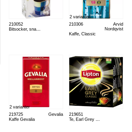
2 varianter
210052
210306
Arvid
Bitsocker, snabblösligt
Nordqvist
Kaffe, Classic
2 varianter
219725
Gevalia
219651
Kaffe Gevalia
Te, Earl Grey 100 påsar