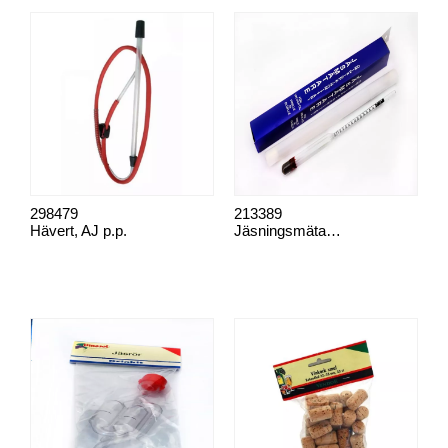
298479
213389
Hävert, AJ p.p.
Jäsningsmätare, p.p