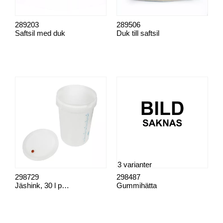
289203
289506
Saftsil med duk
Duk till saftsil
3 varianter
298729
298487
Jäshink, 30 l plast
Gummihätta