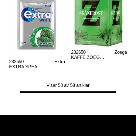
232650
Zoega
KAFFE ZOEGAS SKÅNEROST 450G
232590
Extra
EXTRA SPEARMINT
Visar 58 av 58 artiklar