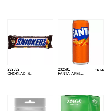
232582
232581
Fanta
CHOKLAD, SNICKERS
FANTA, APELSIN BURK 33 CL