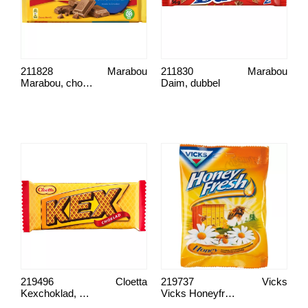
211828
Marabou
211830
Marabou
Marabou, choklad
Daim, dubbel
219496
Cloetta
219737
Vicks
Kexchoklad, Cloetta
Vicks Honeyfresh halstablett