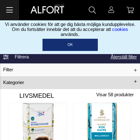
Vi använder cookies för att ge dig bästa möjliga kundupplevelse.
Om du fortsätter innebär det att du accepterar att
cookies
används.
Hem
Förbrukningsartiklar
Livsmedel
>
>
OK
Filtrera
Återställ filter
Filter
Kategorier
Bryggning
Dryck
Godis
LIVSMEDEL
Visar
58
produkter
Sötningsmedel
Vinsatser