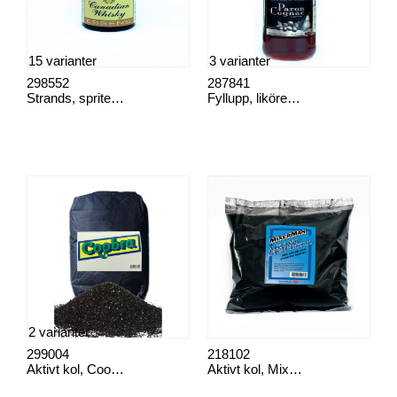
15 varianter
3 varianter
298552
287841
Strands, spritessenser
Fyllupp, likörextrat
2 varianter
299004
218102
Aktivt kol, Coobra säck
Aktivt kol, Mixerman