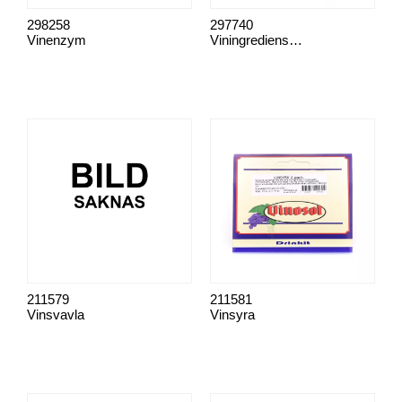
298258
297740
Vinenzym
Viningredienser, komplett
211579
211581
Vinsvavla
Vinsyra