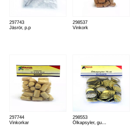
297743
298537
Jäsrör, p.p
Vinkork
297744
298553
Vinkorkar
Ölkapsyler, guld 75 st p.p